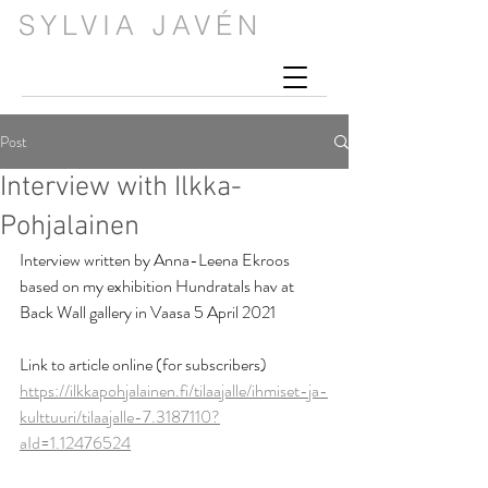
SYLVIA JAVÉN
Post
Interview with Ilkka-
Pohjalainen
Interview written by Anna-Leena Ekroos 
based on my exhibition Hundratals hav at 
Back Wall gallery in Vaasa 5 April 2021
Link to article online (for subscribers) 
https://ilkkapohjalainen.fi/tilaajalle/ihmiset-ja-
kulttuuri/tilaajalle-7.3187110?
aId=1.12476524